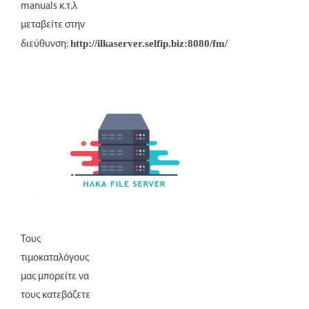
manuals κ.τ.λ
μεταβείτε στην
http://ilkaserver.selfip.biz:8080/fm/
διεύθυνση:
Τους
τιμοκαταλόγους
μας μπορείτε να
τους κατεβάζετε