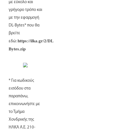
με εύκολο και
γρήγορο τρόπο και
με την εφαρμογή
DL-Bytes* που θα
βρείτε
https://ilka.gr/2/DL
εδώ:
Bytes.zip
* Για κωδικούς
εισόδου στα
παραπάνω,
επικοινωνήστε με
το Τμήμα
Χονδρικής της
ΗΛΚΑ Α.Ε. 210-