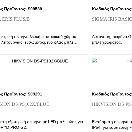
ς Προϊόντος: S09539
Κωδικός Προϊόντος
 ERIS PLUS/B
SIGMA IRIS BASIC
εκτρική σειρήνα λευκή εσωτερικού χώρου
Αυτόνομη, σειρήνα 
ς λειτουργίας, ενσωματωμένο φλας μπλε
μπλε χρώματος.
ος.
ς Προϊόντος: S09291
Κωδικός Προϊόντος
SION DS-PS102X/BLUE
HIKVISION DS-PS
ατη εξωτερική σειρήνα με LED μπλε φλας για
Ενσύρματη σειρήνα μ
BRYD PRO G2.
IP54, για εσωτερική κ