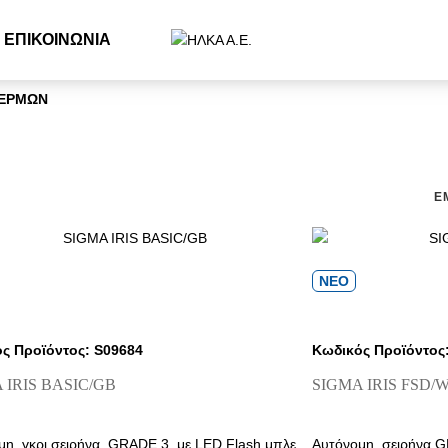
ΕΠΙΚΟΙΝΩΝΙΑ
ΓΕΡΜΩΝ
Ε
ΝΕΟ
ς Προϊόντος: S09684
Κωδικός Προϊόντος
 IRIS BASIC/GB
SIGMA IRIS FSD/
μη, γκρι σειρήνα, GRADE 3, με LED Flash μπλε
Αυτόνομη, σειρήνα 