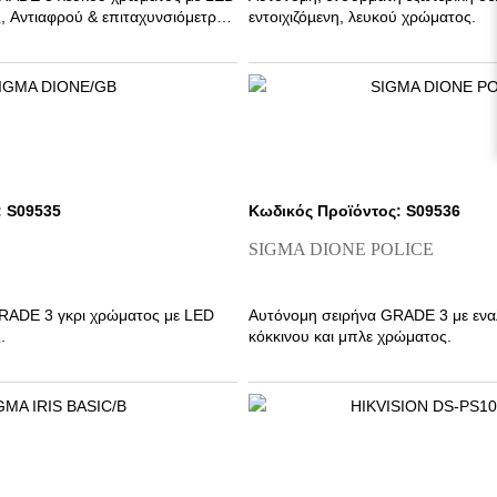
, Αντιαφρού & επιταχυνσιόμετρο
εντοιχιζόµενη, λευκού χρώματος.
σία από κραδασμούς και
: S09535
Κωδικός Προϊόντος: S09536
SIGMA DIONE POLICE
RADE 3 γκρι χρώματος με LED
Αυτόνομη σειρήνα GRADE 3 με ενα
.
κόκκινου και μπλε χρώματος.