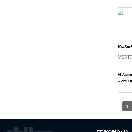
Κωδικό
VENIT
Η Acca
συναγερ
1