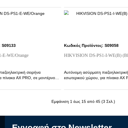
: S09133
Κωδικός Προϊόντος: S09058
-E-WE/Orange
HIKVISION DS-PS1-I-WE(B) (Blue
ιεζοηλεκτρική σειρήνα
Αυτόνομη ασύρματη πιεζοηλεκτρική
ια πίνακα AX PRO, σε μοντέρνο
εσωτερικού χώρου, για πίνακα AX 
σχεδιασμό.
Εμφάνιση 1 έως 15 από 45 (3 Σελ.)
Eγγραφή στο Newsletter