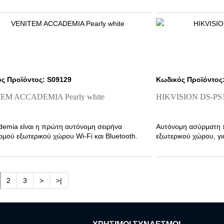
ς Προϊόντος: S09129
Κωδικός Προϊόντος
EM ACCADEMIA Pearly white
HIKVISION DS-PS1
demia είναι η πρώτη αυτόνοµη σειρήνα
Αυτόνομη ασύρματη π
µού εξωτερικού χώρου Wi-Fi και Bluetooth.
εξωτερικού χώρου, γ
σχεδιασμό .
2
3
>
>|