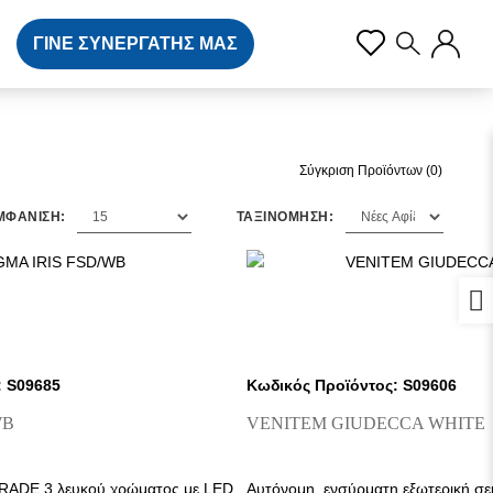
ΓΙΝΕ ΣΥΝΕΡΓΑΤΗΣ ΜΑΣ
Σύγκριση Προϊόντων (0)
ΜΦΑΝΙΣΗ:
ΤΑΞΙΝΟΜΗΣΗ:
Προ
: S09685
Κωδικός Προϊόντος: S09606
WB
VENITEM GIUDECCA WHITE
GRADE 3 λευκού χρώματος με LED
Αυτόνομη, ενσύρματη εξωτερική σε