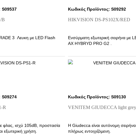
: S09537
Κωδικός Προϊόντος: S09292
/B
HIKVISION DS-PS102X/RED
GRADE 3 Λευκη με LED Flash
Ενσύρματη εξωτερική σειρήνα με LE
AX HYBRYD PRO G2 .
: S09274
Κωδικός Προϊόντος: S09130
1-R
VENITEM GIUDECCA light gre
ε φλας, ισχύ 105dB, προστασία
Η Giudecca είναι αυτόνοµη σειρήν
αι εξωτερική χρήση.
πλήρως εντοιχιζόµενη.