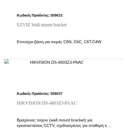
Κωδικός Προϊόντος: S09633
EZVIZ Wall mount bracket
Επιτοίχια βάση για σειρές C6N, C6C, C6T,C4W.
Κωδικός Προϊόντος: S09037
HIKVISION DS-4603ZJ-PAAC
Βραχίονας τοίχου (wall mount bracket) για
εγκαταστάσεις CCTV, σχεδιασμένος για σταθερή και