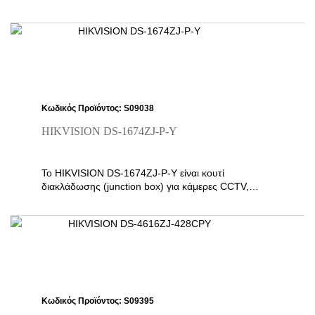
ασφαλή στήριξη κάμερας σε τοίχο. Αποτελεί
επαγγελματικό αξεσουάρ στήριξης της HIKVISION,
με στιβαρή κατασκευή από κράμα αλουμινίου και
φινίρισμα σε platinum gray.
Κωδικός Προϊόντος: S09038
HIKVISION DS-1674ZJ-P-Y
Το HIKVISION DS-1674ZJ-P-Y είναι κουτί
διακλάδωσης (junction box) για κάμερες CCTV,
σχεδιασμένο για ασφαλή και τακτοποιημένη
διέλευση/απόκρυψη καλωδίων. Διαθέτει έξοδο
καλωδίων και είναι κατάλληλο για εσωτερική και
εξωτερική χρήση, αποτελώντας πρακτική λύση για
επαγγελματικές εγκαταστάσεις επιτήρησης.
Κωδικός Προϊόντος: S09395