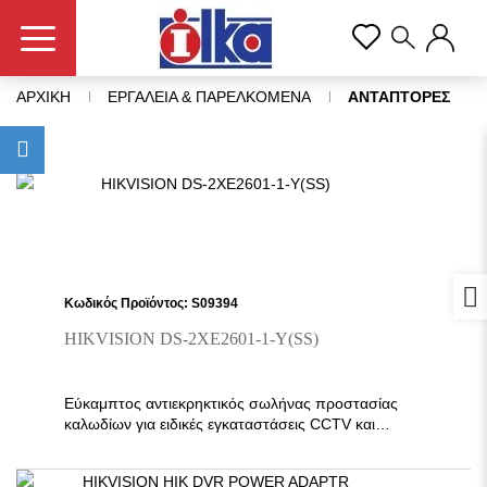
ΑΡΧΙΚΗ
ΕΡΓΑΛΕΙΑ & ΠΑΡΕΛΚΟΜΕΝΑ
ΑΝΤΑΠΤΟΡΕΣ
Προ
Κωδικός Προϊόντος: S09394
HIKVISION DS-2XE2601-1-Y(SS)
Eύκαμπτος αντιεκρηκτικός σωλήνας προστασίας
καλωδίων για ειδικές εγκαταστάσεις CCTV και
βιομηχανικά περιβάλλοντα. Είναι σχεδιασμένο
για προστασία καλωδίων σε εκρηκτικά επικίνδυνες
περιοχές, με ανθεκτική κατασκευή από πλεκτό