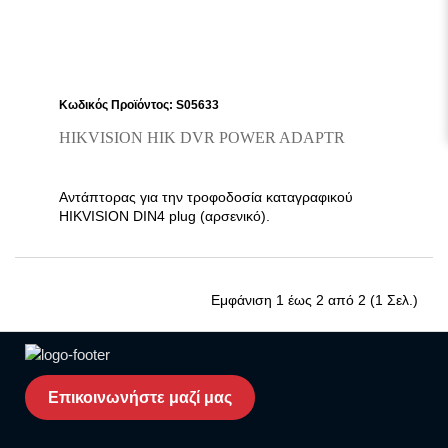
περίβλημα, ανθρακούχο χάλυβα και NBR, ενώ τα
ρακόρ/συνδετικά του είναι από ανοξείδωτο χάλυβα
316L.
Κωδικός Προϊόντος: S05633
HIKVISION HIK DVR POWER ADAPTR
Αντάπτορας για την τροφοδοσία καταγραφικού
HIKVISION DIN4 plug (αρσενικό).
Εμφάνιση 1 έως 2 από 2 (1 Σελ.)
Επικοινωνήστε μαζί μας