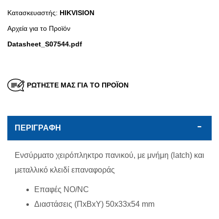
Κατασκευαστής:
HIKVISION
Αρχεία για τo Προϊόν
Datasheet_S07544.pdf
ΡΩΤΗΣΤΕ ΜΑΣ ΓΙΑ ΤΟ ΠΡΟΪΟΝ
ΠΕΡΙΓΡΑΦΗ
Ενσύρματο χειρόπληκτρο πανικού, με μνήμη (latch) και
μεταλλικό κλειδί επαναφοράς
Επαφές NO/NC
Διαστάσεις (ΠxΒxY) 50x33x54 mm