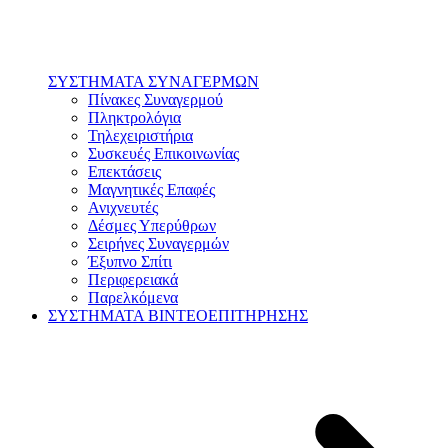
ΣΥΣΤΗΜΑΤΑ ΣΥΝΑΓΕΡΜΩΝ
Πίνακες Συναγερμού
Πληκτρολόγια
Τηλεχειριστήρια
Συσκευές Επικοινωνίας
Επεκτάσεις
Μαγνητικές Επαφές
Ανιχνευτές
Δέσμες Υπερύθρων
Σειρήνες Συναγερμών
Έξυπνο Σπίτι
Περιφερειακά
Παρελκόμενα
ΣΥΣΤΗΜΑΤΑ ΒΙΝΤΕΟΕΠΙΤΗΡΗΣΗΣ