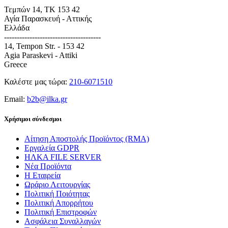
Τεμπών 14, TK 153 42
Αγία Παρασκευή - Αττικής
Ελλάδα
--------------------------------------
14, Tempon Str. - 153 42
Agia Paraskevi - Attiki
Greece
Καλέστε μας τώρα:
210-6071510
Email:
b2b@ilka.gr
Χρήσιμοι σύνδεσμοι
Αίτηση Αποστολής Προϊόντος (RMA)
Εργαλεία GDPR
ΗΛΚΑ FILE SERVER
Νέα Προϊόντα
Η Εταιρεία
Ωράριο Λειτουργίας
Πολιτική Ποιότητας
Πολιτική Απορρήτου
Πολιτική Επιστροφών
Ασφάλεια Συναλλαγών