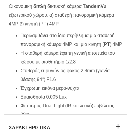
Οικονομική
διπλή
δικτυακή κάμερα
TandemVu
,
εξωτερικού χώρου, α) σταθερή πανοραμική κάμερα
4MP β) κινητή (PT) 4MP
Περιλαμβάνει στο ίδιο περίβλημα μια σταθερή
πανοραμική κάμερα 4MP και μια κινητή (
PT
) 4MP
Η σταθερή κάμερα έχει τη γενική εποπτεία του
χώρου με αισθητήριο 1/2.8"
Σταθερός ευρυγώνιος φακός 2.8mm (γωνία
θέασης 94°) F1.6
Έγχρωμη εικόνα μέρα-νύχτα
Ευαισθησία 0.005 Lux
Φωτισμός Dual Light (IR και λευκό) εμβέλειας
30m
H κινητή έχει αισθητήριο 1/2.8"
ΧΑΡΑΚΤΗΡΙΣΤΙΚΑ