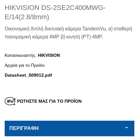
HIKVISION DS-2SE2C400MWG-
E/14(2.8/8mm)
Οικονομική διπλή δικτυακή κάμερα TandemVu, α) σταθερή
πανοραμική κάμερα 4MP β) κινητή (PT) 4MP.
Κατασκευαστής:
HIKVISION
Αρχεία για τo Προϊόν
Datasheet_S09012.pdf
ΡΩΤΗΣΤΕ ΜΑΣ ΓΙΑ ΤΟ ΠΡΟΪΟΝ
ΠΕΡΙΓΡΑΦΗ