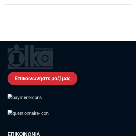
IR φωτισμός εμβέλειας ως 30 m
Οριζόντια κίνηση 0° ~ 350°, κάθετη κίνηση 0° ~
80°, ταχύτητα 4° ~ 20°/s
DWDR, 3D DNR, HLC, BLC
Συμπίεση H.265/H.264/Smart264/Smart265
ROI
VCA analytics with human and vehicle target
classification
Υποδοχή κάρτας Micro SD/SDHC/SDXC ως 512
Επικοινωνήστε μαζί μας
GB
Πλαστική
Βαθμός προστασίας IP66
Τροφοδοσία 12 VDC και POE
ΕΠΙΚΟΙΝΩΝΙΑ