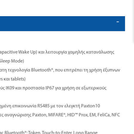
apacitive Wake Up) και λειτουργία χαμηλής κατανάλωσης
 Sleep Mode)
η τεχνολογία Bluetooth®, που επιτρέπει τη χρήση έξυπνων
 και tablets)
ς IK09 και προστασία IP67 για χρήση σε εξωτερικούς
ένη επικοινωνία RS485 με τον ελεγκτή Paxton10
ες αναγνώρισης Paxton, MIFARE®, HID™ Prox, EM, FeliCa, NFC
ας Bluetooth®: Token, Touch-to-Enter, Long Range