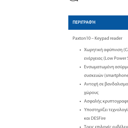
ΠΕΡΙΓΡΑΦΉ
Paxton10 – Keypad reader
Χωρητική αφύπνιση (C
ενέργειας (Low Power
Ενσωματωμένη ασύρματ
συσκευών (smartphones
Αντοχή σε βανδαλισμού
χώρους
Ασφαλής κρυπτογραφημ
Υποστηρίζει τεχνολογί
και DESFire
Τρεις επιλογές εμβέλει